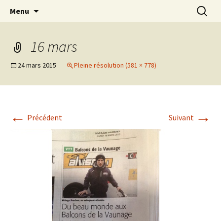
Le site pour tout savoir sur le Challenge VTT
Aller
Recherc
Challenge Gardois VTT
Menu
au
du Gard
contenu
16 mars
24 mars 2015
Pleine résolution (581 × 778)
←
→
Précédent
Suivant