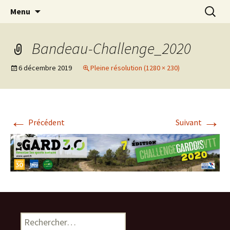
Le site pour tout savoir sur le Challenge VTT
Aller
Recherc
Challenge Gardois VTT
Menu
au
du Gard
contenu
Bandeau-Challenge_2020
6 décembre 2019
Pleine résolution (1280 × 230)
←
→
Précédent
Suivant
Rechercher :