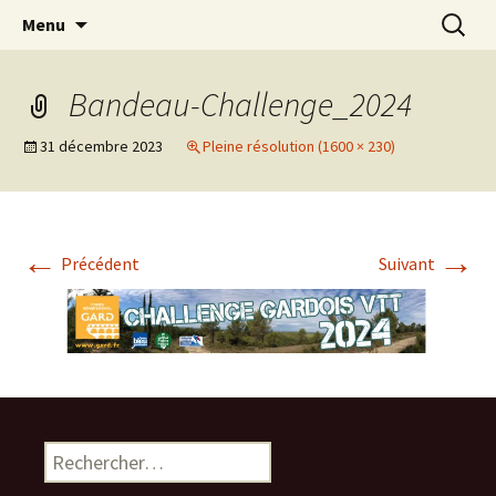
Le site pour tout savoir sur le Challenge VTT
Aller
Recherc
Challenge Gardois VTT
Menu
au
du Gard
contenu
Bandeau-Challenge_2024
31 décembre 2023
Pleine résolution (1600 × 230)
←
→
Précédent
Suivant
Rechercher :