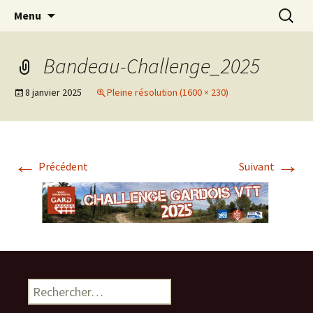
Le site pour tout savoir sur le Challenge VTT
Aller
Recherc
Challenge Gardois VTT
Menu
au
du Gard
contenu
Bandeau-Challenge_2025
8 janvier 2025
Pleine résolution (1600 × 230)
←
→
Précédent
Suivant
Rechercher :