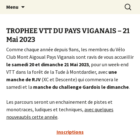
Le site pour tout savoir sur le Challenge VTT
Aller
Recherc
Challenge Gardois VTT
Menu
au
du Gard
contenu
TROPHEE VTT DU PAYS VIGANAIS – 21
Mai 2023
Comme chaque année depuis 9ans, les membres du Vélo
Club Mont Aigoual Pays Viganais sont ravis de vous accueillir
le samedi 20 et dimanche 21 Mai 2023
, pour un week-end
VTT dans la forêt de la Tude à Montdardier, avec
une
manche de RJV
(XC et Descente) qui commencera le
samedi et la
manche du challenge Gardois le dimanche
.
Les parcours seront un enchainement de pistes et
monotraces, ludiques et techniques,
avec quelques
nouveautés cette année
.
Inscriptions