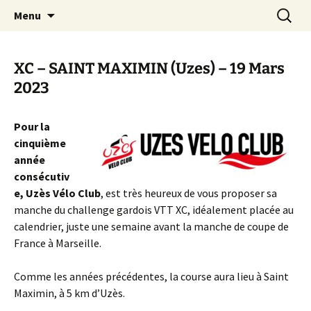
Le site pour tout savoir sur le Challenge VTT
Aller
Recherc
Challenge Gardois VTT
Menu
au
du Gard
contenu
XC – SAINT MAXIMIN (Uzes) – 19 Mars
2023
Pour la
cinquième
année
consécutiv
e, Uzès Vélo Club
, est très heureux de vous proposer sa
manche du challenge gardois VTT XC, idéalement placée au
calendrier, juste une semaine avant la manche de coupe de
France à Marseille.
Comme les années précédentes, la course aura lieu à Saint
Maximin, à 5 km d’Uzès.