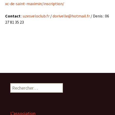
xc-de-saint-maximin/inscription/
Contact
:
uzesveloclub.fr
/
dorivelle@hotmail.fr
/ Denis : 06
27 81 35 23
Rechercher :
L’association