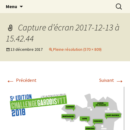
Le site pour tout savoir sur le Challenge VTT
Aller
Recherc
Challenge Gardois VTT
Menu
au
du Gard
contenu
Capture d’écran 2017-12-13 à
15.42.44
13 décembre 2017
Pleine résolution (570 × 809)
←
→
Précédent
Suivant