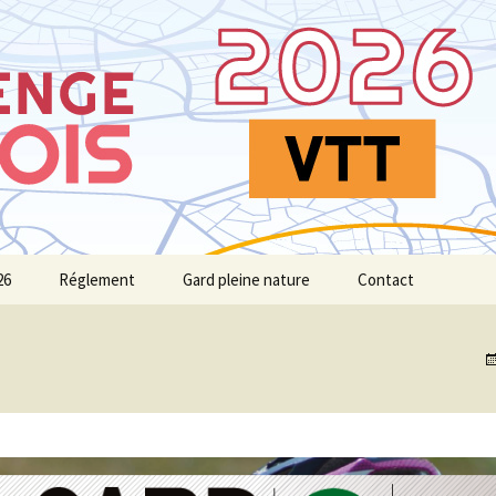
 Challenge VTT du Gard
 Gardois VTT
26
Réglement
Gard pleine nature
Contact