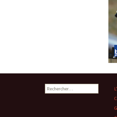
Rechercher :
L
C
G