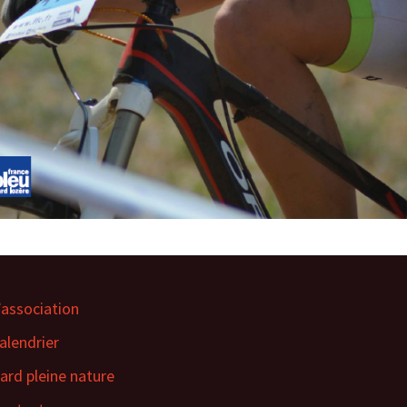
’association
alendrier
ard pleine nature