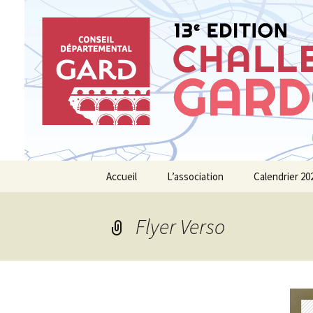
Le site pour tout savoir sur le
Aller
au
contenu
Challenge
Accueil
L’association
Calendrier 20
Flyer Verso