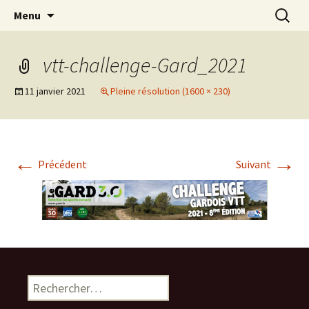
Le site pour tout savoir sur le Challenge VTT
Aller
Recherc
Challenge Gardois VTT
Menu
au
du Gard
contenu
vtt-challenge-Gard_2021
11 janvier 2021
Pleine résolution (1600 × 230)
←
→
Précédent
Suivant
Rechercher :